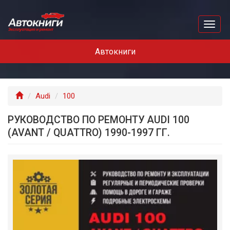
Перейти
к
Toggl
основному
naviga
содержанию
Автокниги
Главная
Audi
100
РУКОВОДСТВО ПО РЕМОНТУ AUDI 100
(AVANT / QUATTRO) 1990-1997 ГГ.